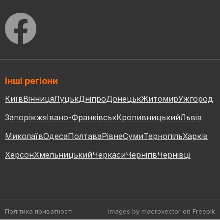
Інші регіони
Київ
Вінниця
Луцьк
Дніпро
Донецьк
Житомир
Ужгород
Запоріжжя
Івано-Франківськ
Кропивницький
Львів
Миколаїв
Одеса
Полтава
Рівне
Суми
Тернопіль
Харків
Херсон
Хмельницький
Черкаси
Чернігів
Чернівці
Політика приватності
Images by macrovector
on Freepik