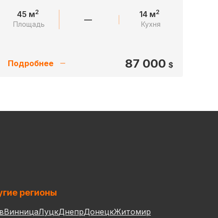
2
2
45 м
14 м
—
Площадь
Кухня
87 000
Подробнее
$
гие регионы
в
Винница
Луцк
Днепр
Донецк
Житомир