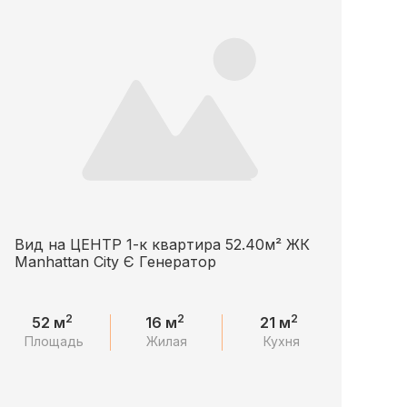
Вид на ЦЕНТР 1-к квартира 52.40м² ЖК
Manhattan City Є Генератор
2
2
2
52 м
16 м
21 м
Площадь
Жилая
Кухня