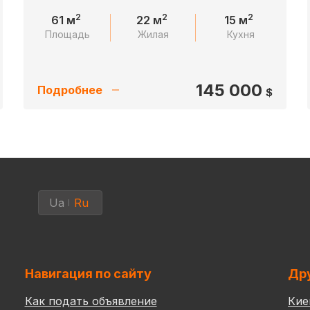
2
2
2
61 м
22 м
15 м
Площадь
Жилая
Кухня
145 000
Подробнее
$
Ua
Ru
Навигация по сайту
Дру
Как подать объявление
Кие