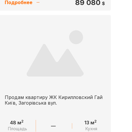
89 080
Подробнее
$
Продам квартиру ЖК Кирилловский Гай
Київ, Загорівська вул.
2
2
48 м
13 м
—
Площадь
Кухня