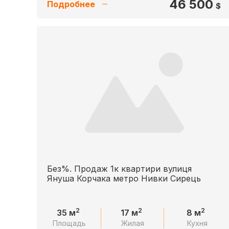
46 500
Подробнее
$
Без%. Продаж 1к квартири вулиця
Януша Корчака метро Нивки Сирець
2
2
2
35 м
17 м
8 м
Площадь
Жилая
Кухня