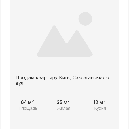
Продам квартиру Київ, Саксаганського
вул.
2
2
2
64 м
35 м
12 м
Площадь
Жилая
Кухня