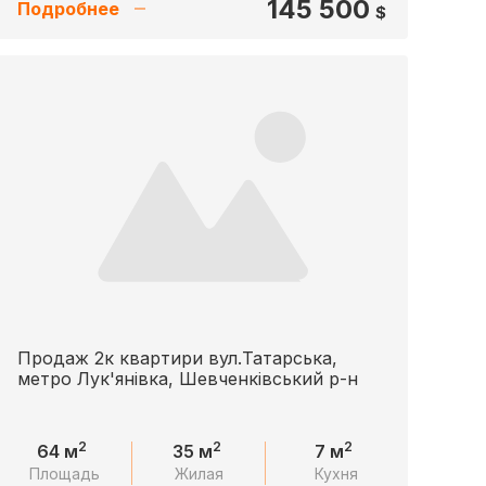
145 500
Подробнее
$
Продаж 2к квартири вул.Татарська,
метро Лук'янівка, Шевченківський р-н
2
2
2
64 м
35 м
7 м
Площадь
Жилая
Кухня