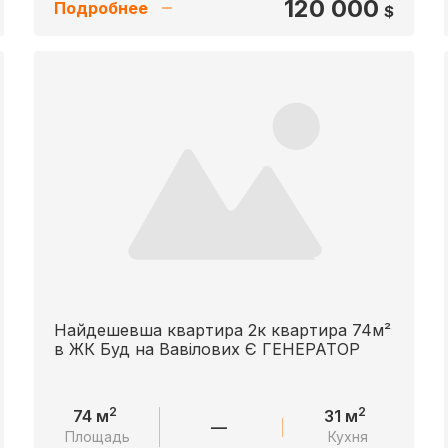
120 000
Подробнее
$
Найдешевша квартира 2к квартира 74м²
в ЖК Буд на Вавілових Є ГЕНЕРАТОР
2
2
74 м
31 м
—
Площадь
Кухня