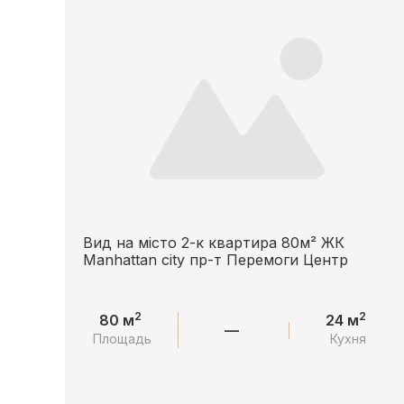
Вид на місто 2-к квартира 80м² ЖК
Manhattan city пр-т Перемоги Центр
2
2
80 м
24 м
—
Площадь
Кухня