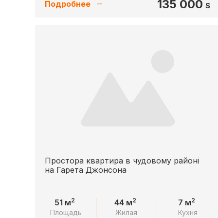
135 000
Подробнее
$
Простора квартира в чудовому районі
на Гарета Джонсона
2
2
2
51 м
44 м
7 м
Площадь
Жилая
Кухня