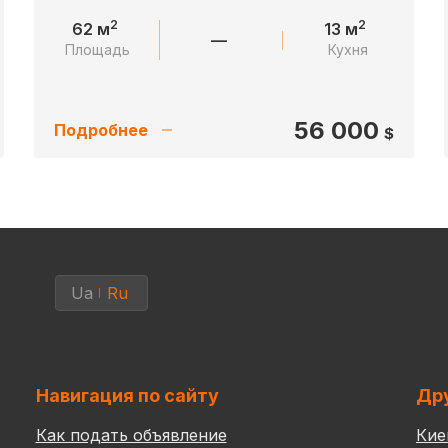
2
2
62 м
13 м
—
Площадь
Кухня
56 000
Подробнее
$
Ua
Ru
Навигация по сайту
Дру
Как подать объявление
Кие