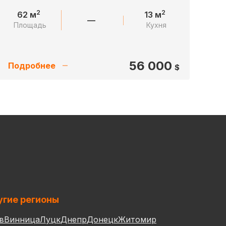
2
2
62 м
13 м
—
Площадь
Кухня
56 000
Подробнее
$
гие регионы
в
Винница
Луцк
Днепр
Донецк
Житомир