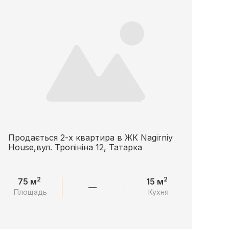
Продається 2-х квартира в ЖК Nagirniy
House,вул. Тропініна 12, Татарка
2
2
75 м
15 м
—
Площадь
Кухня