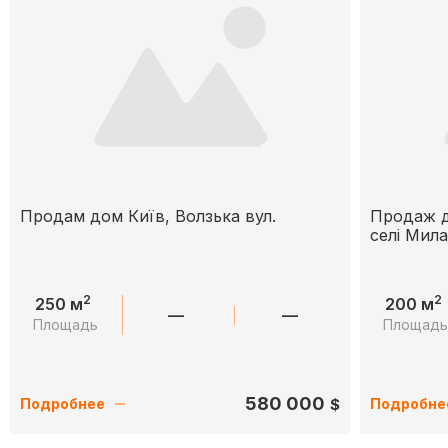
Продам дом Київ, Волзька вул.
Продаж д
селі Мила
2
2
250 м
200 м
—
—
Площадь
Площад
580 000
$
Подробнее
Подробне