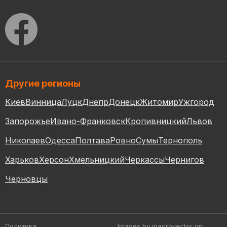
Другие регионы
Киев
Винница
Луцк
Днепр
Донецк
Житомир
Ужгород
Запорожье
Ивано-Франковск
Кропивницкий
Львов
Николаев
Одесса
Полтава
Ровно
Сумы
Тернополь
Харьков
Херсон
Хмельницкий
Черкассы
Чернигов
Черновцы
Политика
Images by macrovector
on