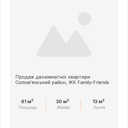
Продаж двокімнатної квартири
Солом'янський район, ЖК Family-Friends
2
2
2
61 м
30 м
13 м
Площадь
Жилая
Кухня