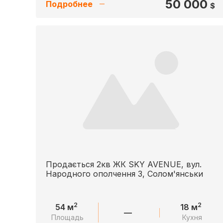
50 000
Подробнее
$
Продається 2кв ЖК SKY AVENUE, вул.
Народного ополчення 3, Солом'янськи
2
2
54 м
18 м
—
Площадь
Кухня