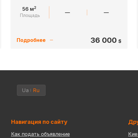
2
56 м
—
—
Площадь
36 000
Подробнее
$
Ua
Ru
Навигация по сайту
Дру
Как подать объявление
Кие