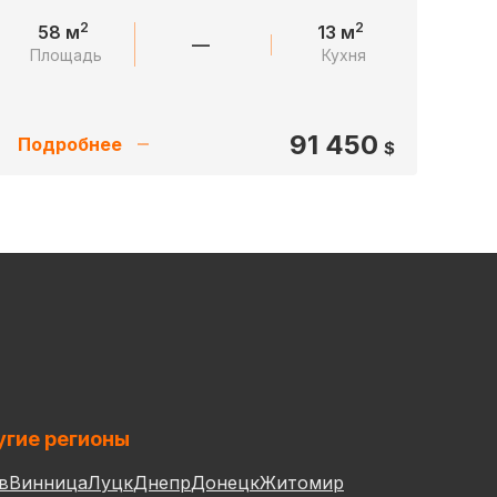
2
2
58 м
13 м
—
Площадь
Кухня
91 450
Подробнее
$
гие регионы
в
Винница
Луцк
Днепр
Донецк
Житомир