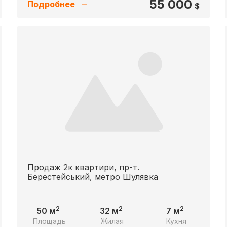
55 000
Подробнее
$
Продаж 2к квартири, пр-т.
Берестейський, метро Шулявка
2
2
2
50 м
32 м
7 м
Площадь
Жилая
Кухня