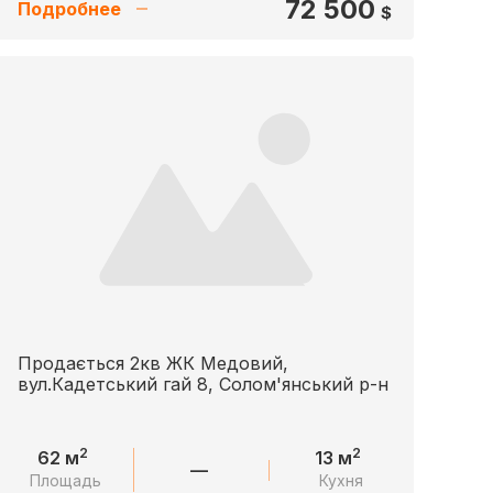
72 500
Подробнее
$
Продається 2кв ЖК Медовий,
вул.Кадетський гай 8, Солом'янський р-н
2
2
62 м
13 м
—
Площадь
Кухня