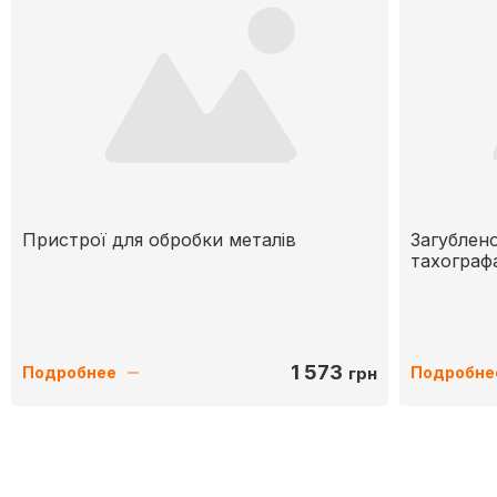
Пристрої для обробки металів
Загублено
тахограф
1 573
грн
Подробнее
Подробне