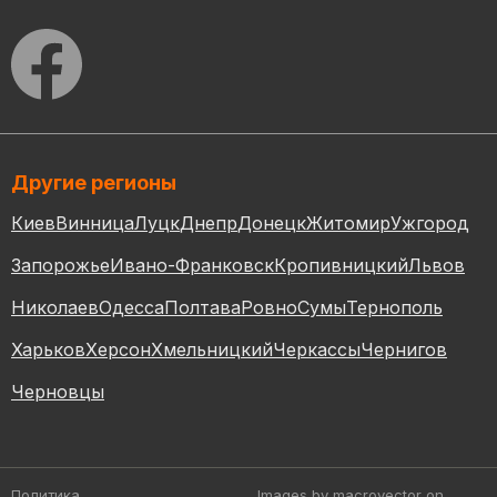
Другие регионы
Киев
Винница
Луцк
Днепр
Донецк
Житомир
Ужгород
Запорожье
Ивано-Франковск
Кропивницкий
Львов
Николаев
Одесса
Полтава
Ровно
Сумы
Тернополь
Харьков
Херсон
Хмельницкий
Черкассы
Чернигов
Черновцы
Политика
Images by macrovector
on