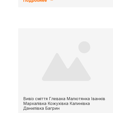
Подробнее
Вивіз сміття Глеваха Малютянка Іванків
Мархалівка Кожухівка Калинівка
Данилівка Багрин