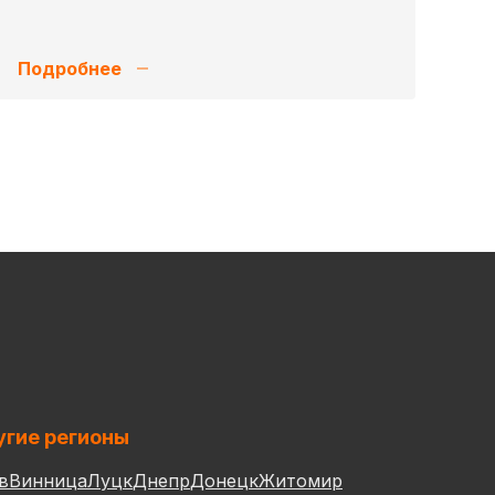
Подробнее
гие регионы
в
Винница
Луцк
Днепр
Донецк
Житомир