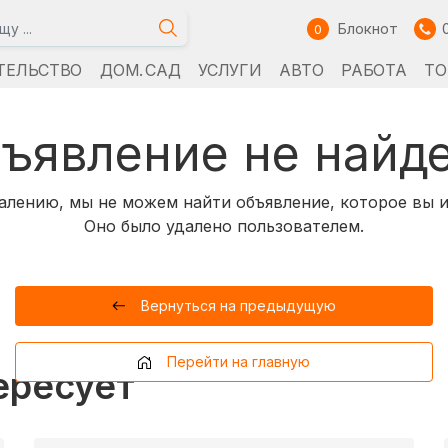
Блокнот
0
ТЕЛЬСТВО
ДОМ. САД
УСЛУГИ
АВТО
РАБОТА
ТО
ъявление не найд
алению, мы не можем найти объявление, которое вы и
Оно было удалено пользователем.
Вернуться на предыдущую
Перейти на главную
ересует