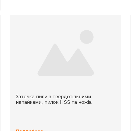
Заточка пили з твердотільними
напайками, пилок HSS та ножів