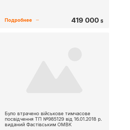
419 000
Подробнее
$
Було втрачено військове тимчасове
посвідчення ТП №985129 від 16.01.2018 р.
виданий Фастівським ОМВК