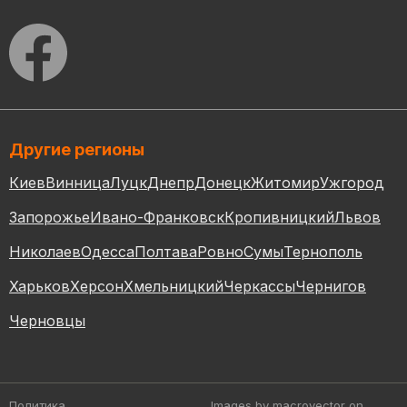
Другие регионы
Киев
Винница
Луцк
Днепр
Донецк
Житомир
Ужгород
Запорожье
Ивано-Франковск
Кропивницкий
Львов
Николаев
Одесса
Полтава
Ровно
Сумы
Тернополь
Харьков
Херсон
Хмельницкий
Черкассы
Чернигов
Черновцы
Политика
Images by macrovector
on