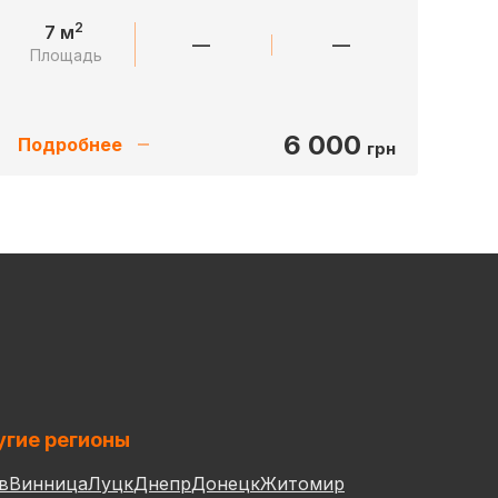
2
7 м
—
—
Площадь
6 000
Подробнее
грн
гие регионы
в
Винница
Луцк
Днепр
Донецк
Житомир