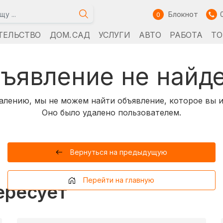
Блокнот
0
ТЕЛЬСТВО
ДОМ. САД
УСЛУГИ
АВТО
РАБОТА
ТО
ъявление не найд
алению, мы не можем найти объявление, которое вы и
Оно было удалено пользователем.
Вернуться на предыдущую
Перейти на главную
ересует