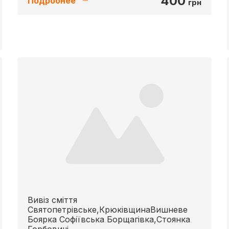
400
Подробнее
грн
Вивіз сміття
Святопетрівське,КрюківщинаВишневе
Боярка Софіївська Борщагівка,Стоянка