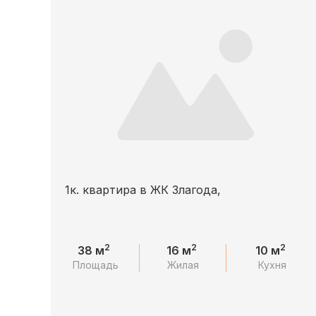
1к. квартира в ЖК Злагода,
2
2
2
38 м
16 м
10 м
Площадь
Жилая
Кухня