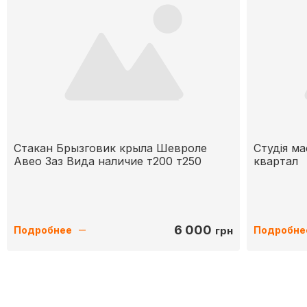
Стакан Брызговик крыла Шевроле
Студія м
Авео Заз Вида наличие т200 т250
квартал
6 000
грн
Подробнее
Подробне