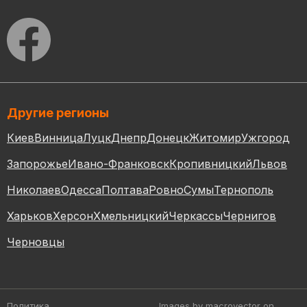
Другие регионы
Киев
Винница
Луцк
Днепр
Донецк
Житомир
Ужгород
Запорожье
Ивано-Франковск
Кропивницкий
Львов
Николаев
Одесса
Полтава
Ровно
Сумы
Тернополь
Харьков
Херсон
Хмельницкий
Черкассы
Чернигов
Черновцы
Политика
Images by macrovector
on