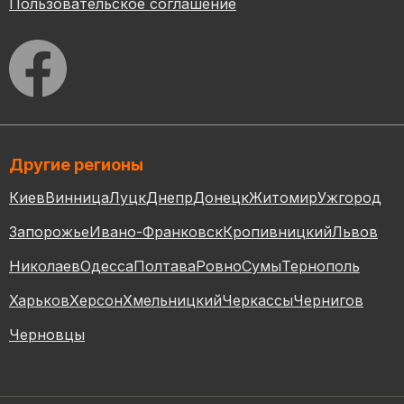
Пользовательское соглашение
Другие регионы
Киев
Винница
Луцк
Днепр
Донецк
Житомир
Ужгород
Запорожье
Ивано-Франковск
Кропивницкий
Львов
Николаев
Одесса
Полтава
Ровно
Сумы
Тернополь
Харьков
Херсон
Хмельницкий
Черкассы
Чернигов
Черновцы