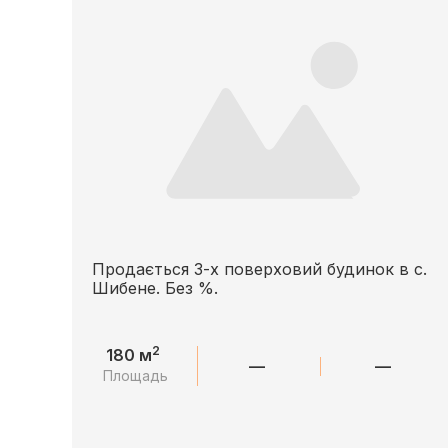
Продається 3-х поверховий будинок в с.
Шибене. Без %.
2
180 м
—
—
Площадь