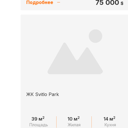
75 000
Подробнее
$
ЖК Svitlo Park
2
2
2
39 м
10 м
14 м
Площадь
Жилая
Кухня