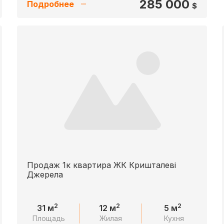
285 000
Подробнее
$
Продаж 1к квартира ЖК Кришталеві
Джерела
2
2
2
31 м
12 м
5 м
Площадь
Жилая
Кухня