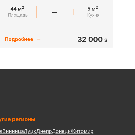
2
2
44 м
5 м
—
Площадь
Кухня
32 000
Подробнее
$
гие регионы
в
Винница
Луцк
Днепр
Донецк
Житомир