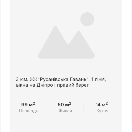
3 кім. ЖК"Русанівська Гавань", 1 лінія,
вікна на Дніпро і правий берег
2
2
2
99 м
50 м
14 м
Площадь
Жилая
Кухня