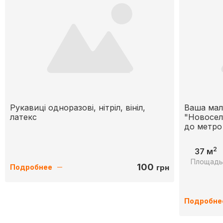
Рукавиці одноразові, нітріл, вініл,
Ваша мал
латекс
"Новосель
до метро 
2
37 м
Площад
100
грн
Подробнее
Подробне