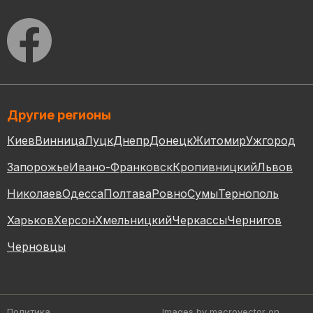
Другие регионы
Киев
Винница
Луцк
Днепр
Донецк
Житомир
Ужгород
Запорожье
Ивано-Франковск
Кропивницкий
Львов
Николаев
Одесса
Полтава
Ровно
Сумы
Тернополь
Харьков
Херсон
Хмельницкий
Черкассы
Чернигов
Черновцы
Политика
Images by macrovector
on