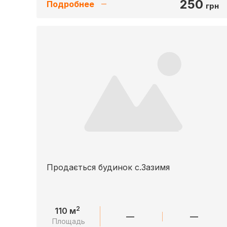
250
Подробнее
грн
Продається будинок с.Зазимя
2
110 м
—
—
Площадь