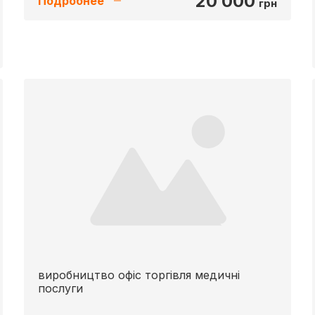
20 000
Подробнее
грн
виробництво офіс торгівля медичні
послуги