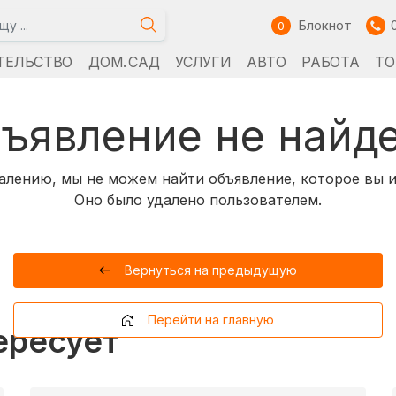
Блокнот
0
ТЕЛЬСТВО
ДОМ. САД
УСЛУГИ
АВТО
РАБОТА
ТО
ъявление не найд
алению, мы не можем найти объявление, которое вы и
Оно было удалено пользователем.
Вернуться на предыдущую
Перейти на главную
ересует