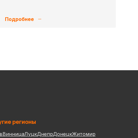
Подробнее
гие регионы
в
Винница
Луцк
Днепр
Донецк
Житомир