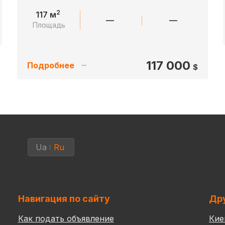
2
117 м
—
—
Площадь
117 000
Подробнее
$
Ua
Ru
Навигация по сайту
Дру
Как подать объявление
Кие