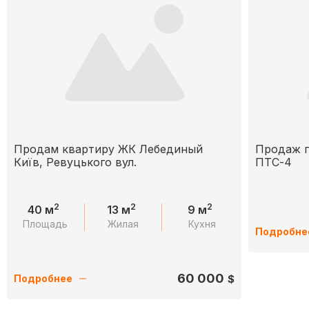
Продам квартиру ЖК Лебединый
Продаж п
Київ, Ревуцького вул.
ПТС-4
2
2
2
40 м
13 м
9 м
Площадь
Жилая
Кухня
Подробне
60 000
$
Подробнее