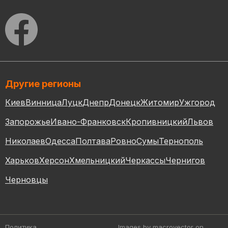
Другие регионы
Киев
Винница
Луцк
Днепр
Донецк
Житомир
Ужгород
Запорожье
Ивано-Франковск
Кропивницкий
Львов
Николаев
Одесса
Полтава
Ровно
Сумы
Тернополь
Харьков
Херсон
Хмельницкий
Черкассы
Чернигов
Черновцы
Политика
Images by macrovector
on