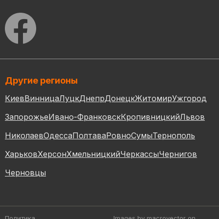
Другие регионы
Киев
Винница
Луцк
Днепр
Донецк
Житомир
Ужгород
Запорожье
Ивано-Франковск
Кропивницкий
Львов
Николаев
Одесса
Полтава
Ровно
Сумы
Тернополь
Харьков
Херсон
Хмельницкий
Черкассы
Чернигов
Черновцы
Политика
Images by macrovector
on