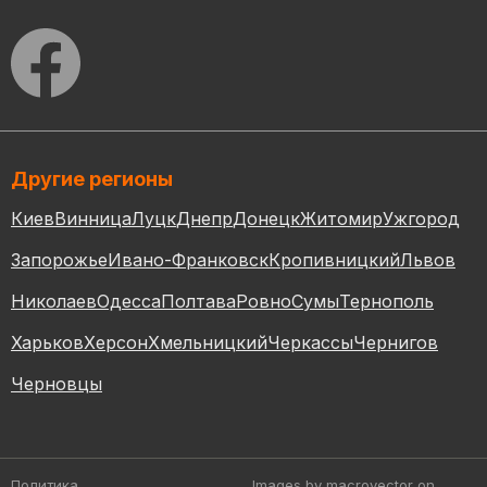
Другие регионы
Киев
Винница
Луцк
Днепр
Донецк
Житомир
Ужгород
Запорожье
Ивано-Франковск
Кропивницкий
Львов
Николаев
Одесса
Полтава
Ровно
Сумы
Тернополь
Харьков
Херсон
Хмельницкий
Черкассы
Чернигов
Черновцы
Политика
Images by macrovector
on