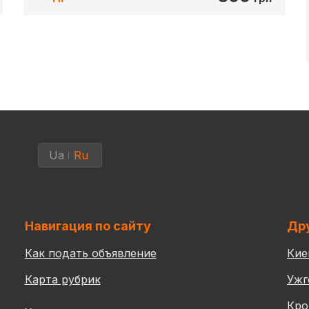
Ua
Ru
Навигация по сайту
Дру
Как подать объявление
Кие
Карта рубрик
Ужг
Кро