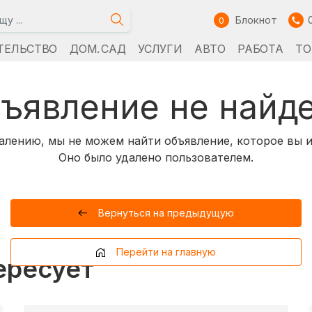
Блокнот
0
ТЕЛЬСТВО
ДОМ. САД
УСЛУГИ
АВТО
РАБОТА
ТО
ъявление не найд
алению, мы не можем найти объявление, которое вы и
Оно было удалено пользователем.
Вернуться на предыдущую
Перейти на главную
ересует