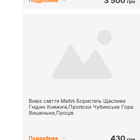
3 500
Подробнее
грн
Вивіз сміття Меблі Бориспіль Щасливе
Гнідин Княжичі,Проліски Чубинське Гора
Вишеньки,Проців
430
Подробнее
грн