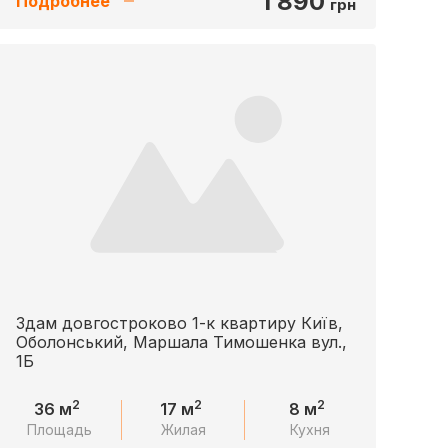
1 890
Подробнее
грн
Здам довгостроково 1-к квартиру Київ,
Оболонський, Маршала Тимошенка вул.,
1Б
2
2
2
36 м
17 м
8 м
Площадь
Жилая
Кухня