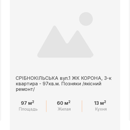
СРІБНОКІЛЬСЬКА вул.1 ЖК КОРОНА, 3-к
квартира - 97кв.м. Позняки /якісний
ремонт/
2
2
2
97 м
60 м
13 м
Площадь
Жилая
Кухня