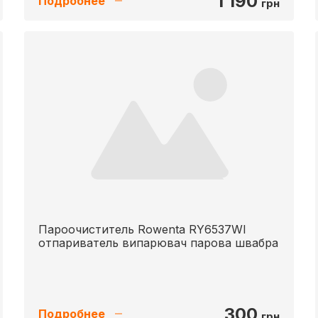
1 190
Подробнее
грн
Пароочиститель Rowenta RY6537WI
отпариватель випарювач парова швабра
300
Подробнее
грн