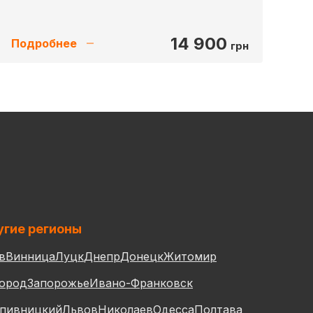
14 900
Подробнее
грн
гие регионы
в
Винница
Луцк
Днепр
Донецк
Житомир
ород
Запорожье
Ивано-Франковск
пивницкий
Львов
Николаев
Одесса
Полтава