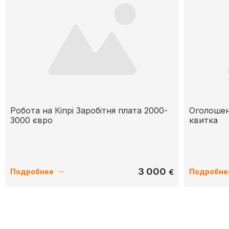
Робота на Кіпрі Заробітня плата 2000-
Оголошен
3000 євро
квитка
3 000
€
Подробнее
Подробне