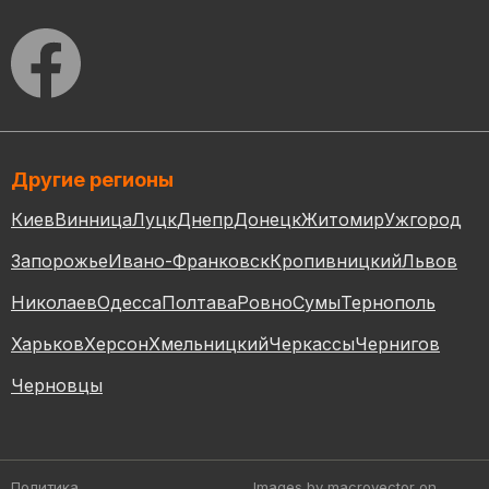
Другие регионы
Киев
Винница
Луцк
Днепр
Донецк
Житомир
Ужгород
Запорожье
Ивано-Франковск
Кропивницкий
Львов
Николаев
Одесса
Полтава
Ровно
Сумы
Тернополь
Харьков
Херсон
Хмельницкий
Черкассы
Чернигов
Черновцы
Политика
Images by macrovector
on