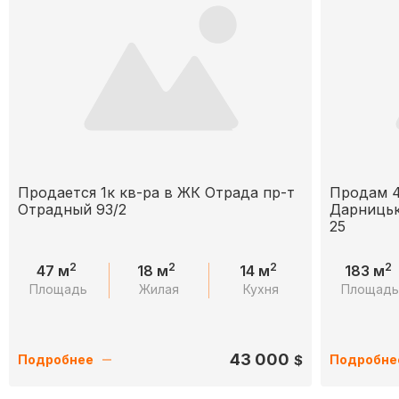
Продается 1к кв-ра в ЖК Отрада пр-т
Продам 4
Отрадный 93/2
Дарницьк
25
2
2
2
2
47 м
18 м
14 м
183 м
Площадь
Жилая
Кухня
Площад
43 000
$
Подробнее
Подробне