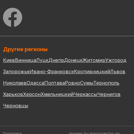
Другие регионы
Киев
Винница
Луцк
Днепр
Донецк
Житомир
Ужгород
Запорожье
Ивано-Франковск
Кропивницкий
Львов
Николаев
Одесса
Полтава
Ровно
Сумы
Тернополь
Харьков
Херсон
Хмельницкий
Черкассы
Чернигов
Черновцы
Политика
Images by macrovector
on