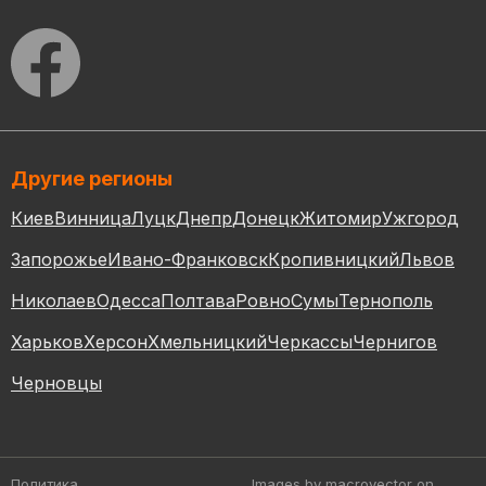
Другие регионы
Киев
Винница
Луцк
Днепр
Донецк
Житомир
Ужгород
Запорожье
Ивано-Франковск
Кропивницкий
Львов
Николаев
Одесса
Полтава
Ровно
Сумы
Тернополь
Харьков
Херсон
Хмельницкий
Черкассы
Чернигов
Черновцы
Политика
Images by macrovector
on