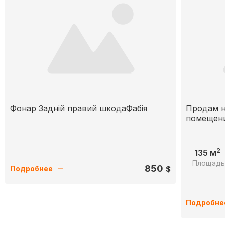
Фонар Задній правий шкодаФабія
Продам н
помещени
2
135 м
Площад
850
$
Подробнее
Подробне