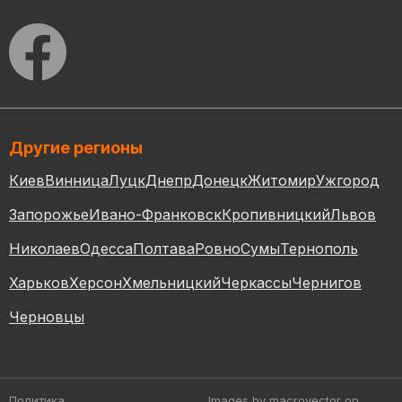
Другие регионы
Киев
Винница
Луцк
Днепр
Донецк
Житомир
Ужгород
Запорожье
Ивано-Франковск
Кропивницкий
Львов
Николаев
Одесса
Полтава
Ровно
Сумы
Тернополь
Харьков
Херсон
Хмельницкий
Черкассы
Чернигов
Черновцы
Политика
Images by macrovector
on