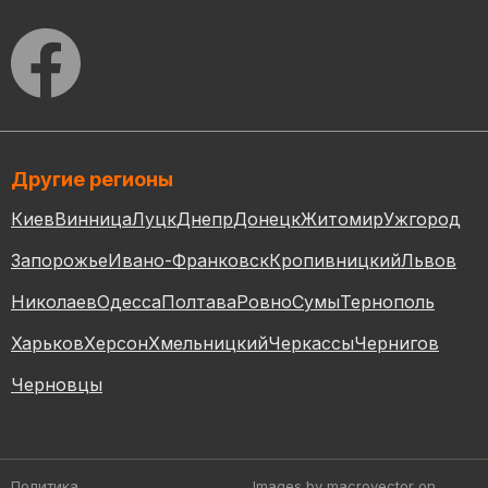
Другие регионы
Киев
Винница
Луцк
Днепр
Донецк
Житомир
Ужгород
Запорожье
Ивано-Франковск
Кропивницкий
Львов
Николаев
Одесса
Полтава
Ровно
Сумы
Тернополь
Харьков
Херсон
Хмельницкий
Черкассы
Чернигов
Черновцы
Политика
Images by macrovector
on