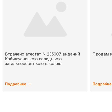
Втрачено атестат N 235907 виданий
Продам к
Кобижчанською середньою
загальноосвітньою школою
Подробнее
Подробне