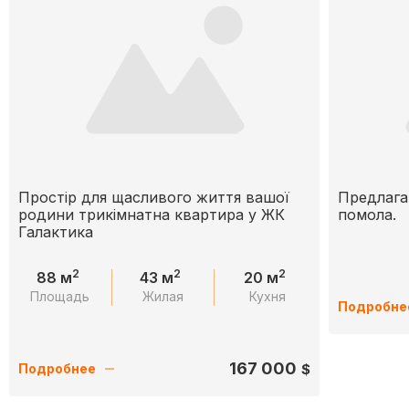
Простір для щасливого життя вашої
Предлага
родини трикімнатна квартира у ЖК
помола.
Галактика
2
2
2
88 м
43 м
20 м
Площадь
Жилая
Кухня
Подробне
167 000
$
Подробнее