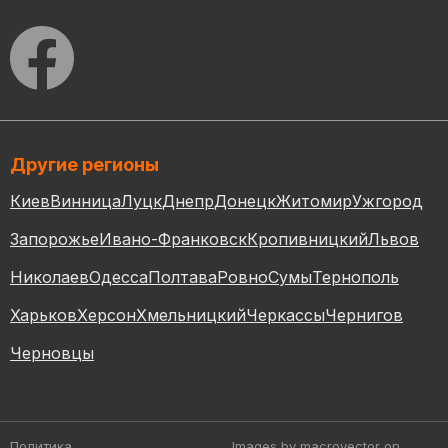
Другие регионы
Киев
Винница
Луцк
Днепр
Донецк
Житомир
Ужгород
Запорожье
Ивано-Франковск
Кропивницкий
Львов
Николаев
Одесса
Полтава
Ровно
Сумы
Тернополь
Харьков
Херсон
Хмельницкий
Черкассы
Чернигов
Черновцы
Политика
Images by macrovector
on