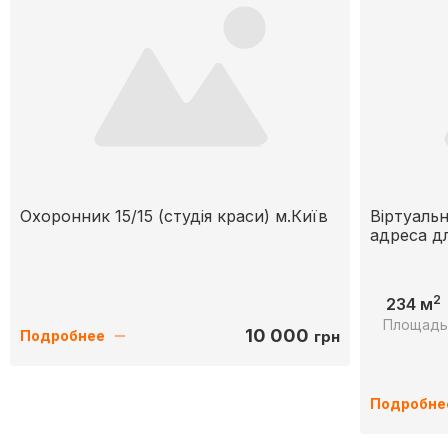
Охоронник 15/15 (студія краси) м.Київ
Віртуаль
адреса д
2
234 м
Площад
10 000
грн
Подробнее
Подробне