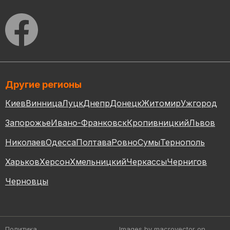
Другие регионы
Киев
Винница
Луцк
Днепр
Донецк
Житомир
Ужгород
Запорожье
Ивано-Франковск
Кропивницкий
Львов
Николаев
Одесса
Полтава
Ровно
Сумы
Тернополь
Харьков
Херсон
Хмельницкий
Черкассы
Чернигов
Черновцы
Политика
Images by macrovector
on