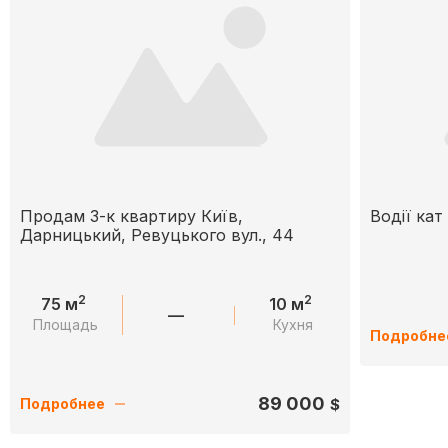
Продам 3-к квартиру Київ,
Водії ка
Дарницький, Ревуцького вул., 44
2
2
75 м
10 м
—
Площадь
Кухня
Подробне
89 000
$
Подробнее