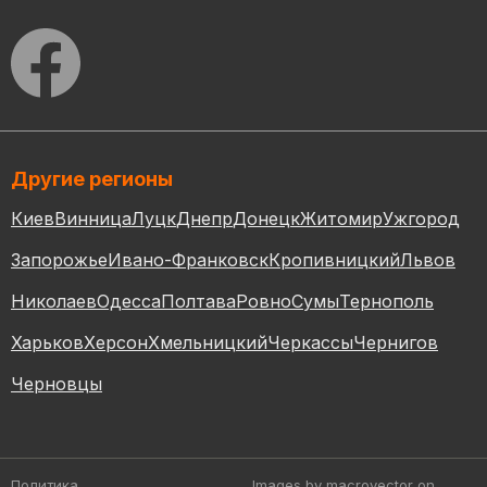
Другие регионы
Киев
Винница
Луцк
Днепр
Донецк
Житомир
Ужгород
Запорожье
Ивано-Франковск
Кропивницкий
Львов
Николаев
Одесса
Полтава
Ровно
Сумы
Тернополь
Харьков
Херсон
Хмельницкий
Черкассы
Чернигов
Черновцы
Политика
Images by macrovector
on