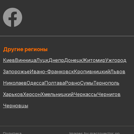
Другие регионы
Киев
Винница
Луцк
Днепр
Донецк
Житомир
Ужгород
Запорожье
Ивано-Франковск
Кропивницкий
Львов
Николаев
Одесса
Полтава
Ровно
Сумы
Тернополь
Харьков
Херсон
Хмельницкий
Черкассы
Чернигов
Черновцы
Политика
Images by macrovector
on