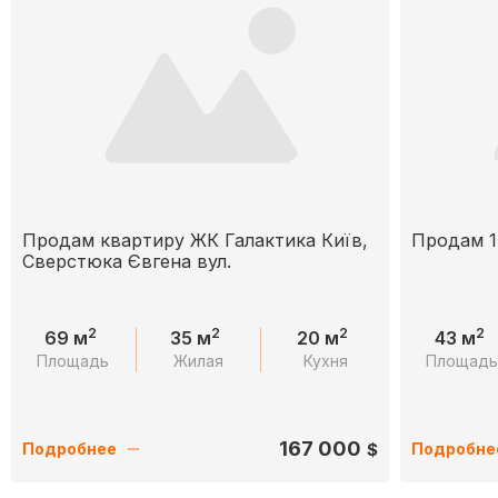
Продам квартиру ЖК Галактика Київ,
Продам 1
Сверстюка Євгена вул.
2
2
2
2
69 м
35 м
20 м
43 м
Площадь
Жилая
Кухня
Площад
167 000
$
Подробнее
Подробне