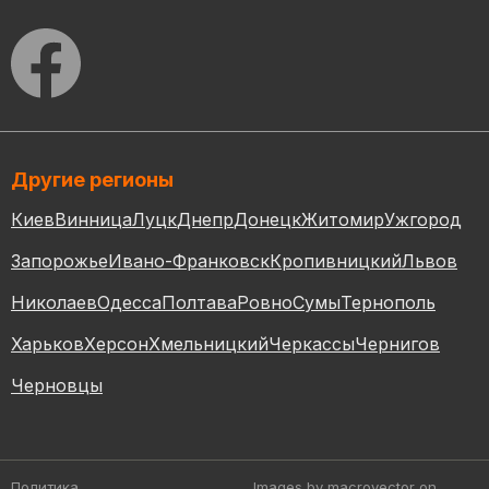
Другие регионы
Киев
Винница
Луцк
Днепр
Донецк
Житомир
Ужгород
Запорожье
Ивано-Франковск
Кропивницкий
Львов
Николаев
Одесса
Полтава
Ровно
Сумы
Тернополь
Харьков
Херсон
Хмельницкий
Черкассы
Чернигов
Черновцы
Политика
Images by macrovector
on