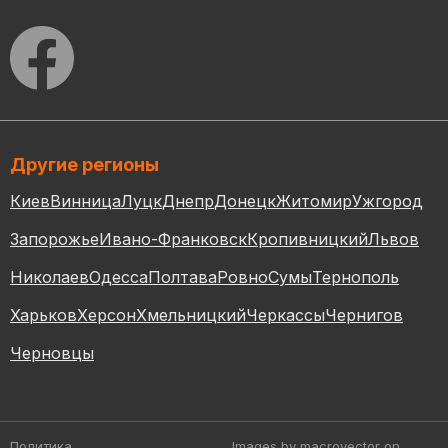
Другие регионы
Киев
Винница
Луцк
Днепр
Донецк
Житомир
Ужгород
Запорожье
Ивано-Франковск
Кропивницкий
Львов
Николаев
Одесса
Полтава
Ровно
Сумы
Тернополь
Харьков
Херсон
Хмельницкий
Черкассы
Чернигов
Черновцы
Политика
Images by macrovector
on