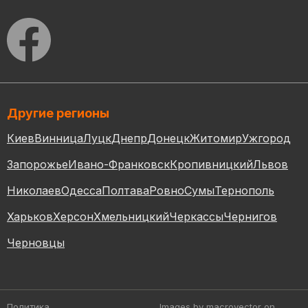
Другие регионы
Киев
Винница
Луцк
Днепр
Донецк
Житомир
Ужгород
Запорожье
Ивано-Франковск
Кропивницкий
Львов
Николаев
Одесса
Полтава
Ровно
Сумы
Тернополь
Харьков
Херсон
Хмельницкий
Черкассы
Чернигов
Черновцы
Политика
Images by macrovector
on