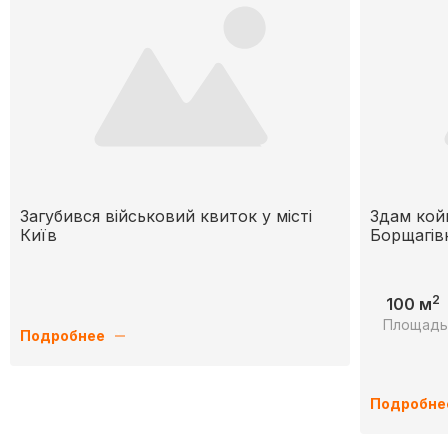
Загубився військовий квиток у місті
Здам кой
Київ
Борщагів
2
100 м
Площад
Подробнее
Подробне