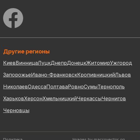
Другие регионы
Киев
Винница
Луцк
Днепр
Донецк
Житомир
Ужгород
Запорожье
Ивано-Франковск
Кропивницкий
Львов
Николаев
Одесса
Полтава
Ровно
Сумы
Тернополь
Харьков
Херсон
Хмельницкий
Черкассы
Чернигов
Черновцы
Политика
Images by macrovector
on