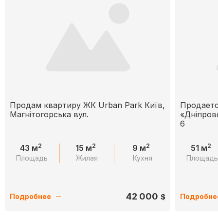
Продам квартиру ЖК Urban Park Київ,
Продаетс
Магнітогорська вул.
«Дніпров
6
2
2
2
2
43 м
15 м
9 м
51 м
Площадь
Жилая
Кухня
Площад
42 000
$
Подробнее
Подробне