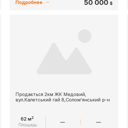
50 000
Подробнее
$
Продається 2км ЖК Медовий,
вул.Калетський гай 8,Солом'янський р-н
2
62 м
—
—
Площадь