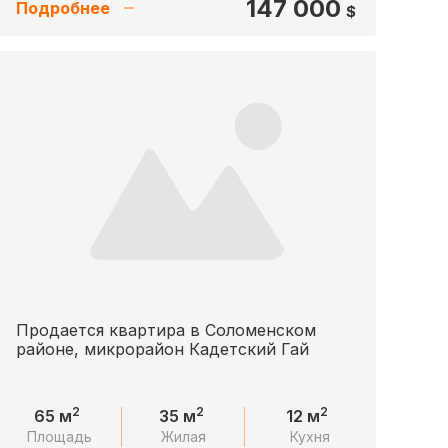
147 000
Подробнее
$
Продается квартира в Соломенском
районе, микрорайон Кадетский Гай
2
2
2
65 м
35 м
12 м
Площадь
Жилая
Кухня