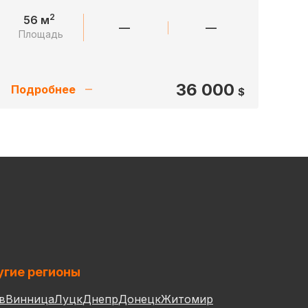
2
56 м
—
—
Площадь
36 000
Подробнее
$
гие регионы
в
Винница
Луцк
Днепр
Донецк
Житомир