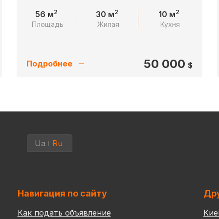
2
2
2
56 м
30 м
10 м
Площадь
Жилая
Кухня
50 000
Подробнее
$
Ua
Ru
Навигация по сайту
Дру
Как подать объявление
Кие