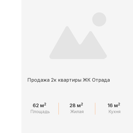
Продажа 2к квартиры ЖК Отрада
2
2
2
62 м
28 м
16 м
Площадь
Жилая
Кухня