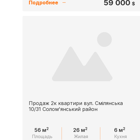
59 000
Подробнее
$
Продаж 2к квартири вул. Смілянська
10/31 Солом'янський район
2
2
2
56 м
26 м
6 м
Площадь
Жилая
Кухня