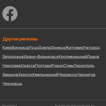
Другие регионы
Киев
Винница
Луцк
Днепр
Донецк
Житомир
Ужгород
Запорожье
Ивано-Франковск
Кропивницкий
Львов
Николаев
Одесса
Полтава
Ровно
Сумы
Тернополь
Харьков
Херсон
Хмельницкий
Черкассы
Чернигов
Черновцы
Политика
Images by macrovector
on