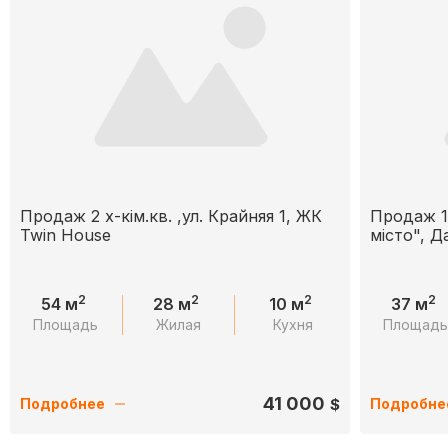
Продаж 2 х-кім.кв. ,ул. Крайняя 1, ЖК
Продаж 1
Twin House
місто", 
2
2
2
2
54 м
28 м
10 м
37 м
Площадь
Жилая
Кухня
Площад
41 000
$
Подробнее
Подробне