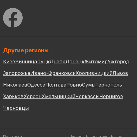
Другие регионы
Киев
Винница
Луцк
Днепр
Донецк
Житомир
Ужгород
Запорожье
Ивано-Франковск
Кропивницкий
Львов
Николаев
Одесса
Полтава
Ровно
Сумы
Тернополь
Харьков
Херсон
Хмельницкий
Черкассы
Чернигов
Черновцы
Политика
Images by macrovector
on