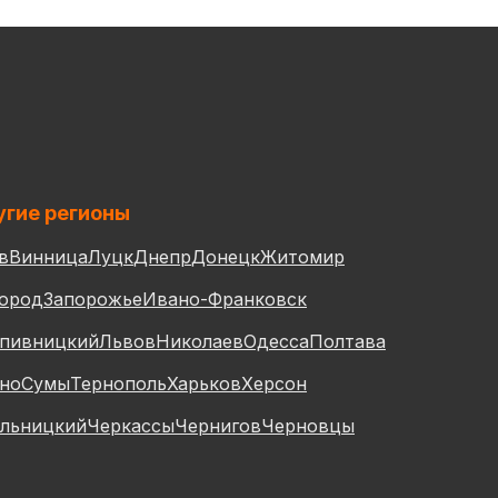
гие регионы
в
Винница
Луцк
Днепр
Донецк
Житомир
ород
Запорожье
Ивано-Франковск
пивницкий
Львов
Николаев
Одесса
Полтава
но
Сумы
Тернополь
Харьков
Херсон
льницкий
Черкассы
Чернигов
Черновцы