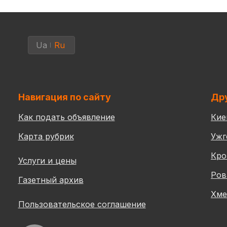
Ua
Ru
Навигация по сайту
Дру
Как подать объявление
Кие
Карта рубрик
Ужг
Кро
Услуги и цены
Ров
Газетный архив
Хме
Пользовательское соглашение