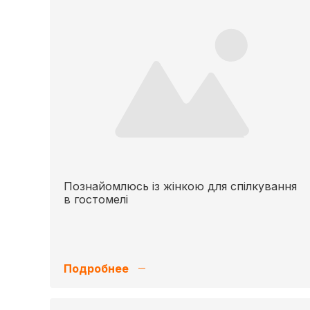
Познайомлюсь із жінкою для спілкування
в гостомелі
Подробнее