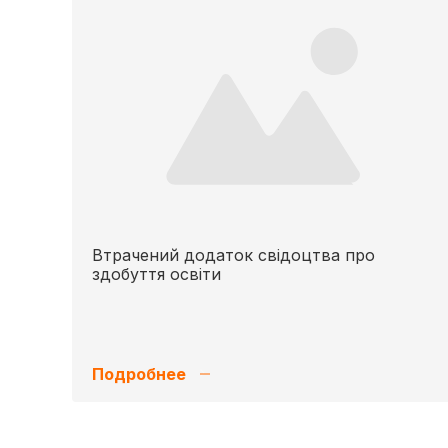
Втрачений додаток свідоцтва про
здобуття освіти
Подробнее