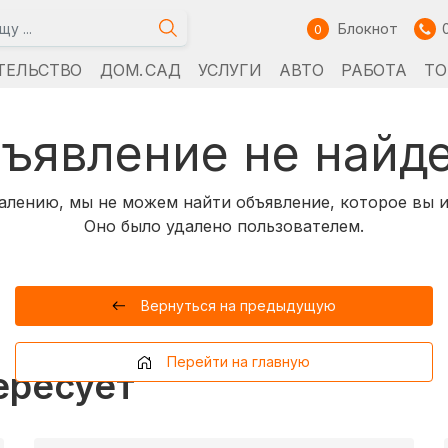
Блокнот
0
ТЕЛЬСТВО
ДОМ. САД
УСЛУГИ
АВТО
РАБОТА
ТО
ъявление не найд
алению, мы не можем найти объявление, которое вы и
Оно было удалено пользователем.
Вернуться на предыдущую
Перейти на главную
ересует