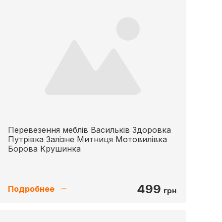
Перевезення меблів Васильків Здоровка
Путрівка Залізне Митниця Мотовилівка
Борова Крушинка
499
Подробнее
грн