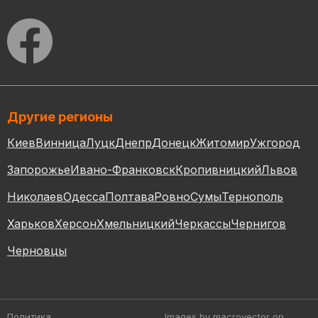
Другие регионы
Киев
Винница
Луцк
Днепр
Донецк
Житомир
Ужгород
Запорожье
Ивано-Франковск
Кропивницкий
Львов
Николаев
Одесса
Полтава
Ровно
Сумы
Тернополь
Харьков
Херсон
Хмельницкий
Черкассы
Чернигов
Черновцы
Политика
Images by macrovector
on