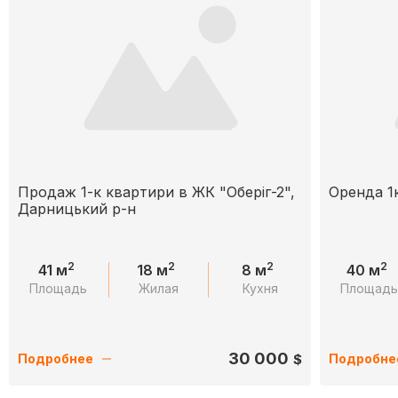
Продаж 1-к квартири в ЖК "Оберіг-2",
Оренда 1
Дарницький р-н
2
2
2
2
41 м
18 м
8 м
40 м
Площадь
Жилая
Кухня
Площад
30 000
$
Подробнее
Подробне