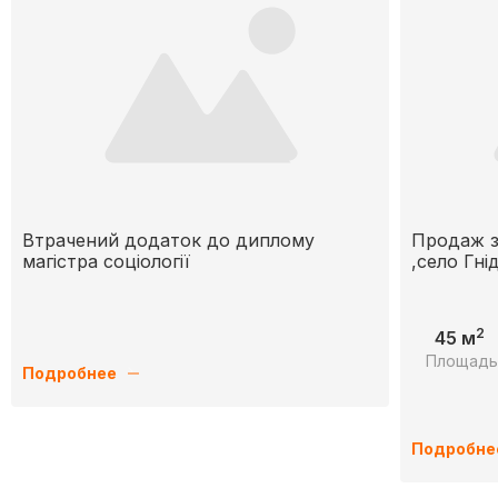
Втрачений додаток до диплому
Продаж з
магістра соціології
,село Гні
2
45 м
Площад
Подробнее
Подробне