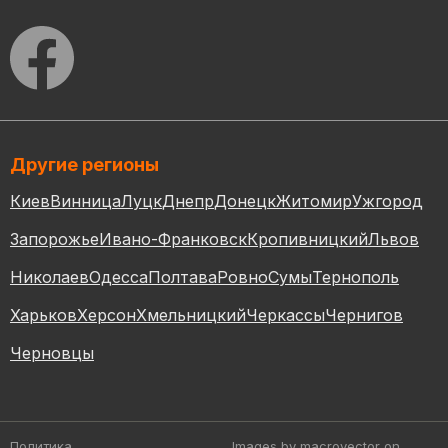
Другие регионы
Киев
Винница
Луцк
Днепр
Донецк
Житомир
Ужгород
Запорожье
Ивано-Франковск
Кропивницкий
Львов
Николаев
Одесса
Полтава
Ровно
Сумы
Тернополь
Харьков
Херсон
Хмельницкий
Черкассы
Чернигов
Черновцы
Политика
Images by macrovector
on