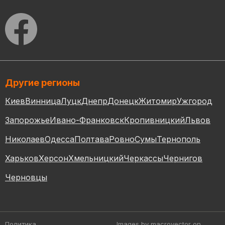
Другие регионы
Киев
Винница
Луцк
Днепр
Донецк
Житомир
Ужгород
Запорожье
Ивано-Франковск
Кропивницкий
Львов
Николаев
Одесса
Полтава
Ровно
Сумы
Тернополь
Харьков
Херсон
Хмельницкий
Черкассы
Чернигов
Черновцы
Политика
Images by macrovector
on