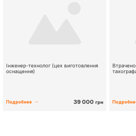
Інженер-технолог (цех виготовлення
Втрачено
оснащення)
тахограф
39 000
грн
Подробнее
Подробне