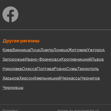
Другие регионы
Киев
Винница
Луцк
Днепр
Донецк
Житомир
Ужгород
Запорожье
Ивано-Франковск
Кропивницкий
Львов
Николаев
Одесса
Полтава
Ровно
Сумы
Тернополь
Харьков
Херсон
Хмельницкий
Черкассы
Чернигов
Черновцы
Политика
Images by macrovector
on