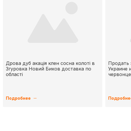
Дрова дуб акація клен сосна колоті в
Продать 
Згуровка Новий Биков доставка по
Украине 
області
червонце
Подробнее
Подробне