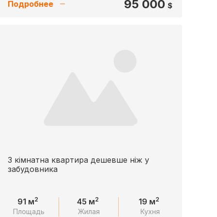
95 000
Подробнее
$
3 кімнатна квартира дешевше ніж у
забудовника
2
2
2
91 м
45 м
19 м
Площадь
Жилая
Кухня