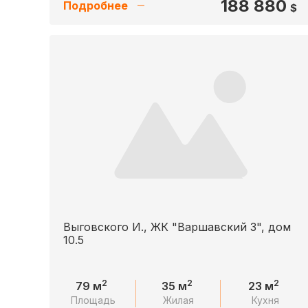
188 880
Подробнее
$
Выговского И., ЖК "Варшавский 3", дом
10.5
2
2
2
79 м
35 м
23 м
Площадь
Жилая
Кухня