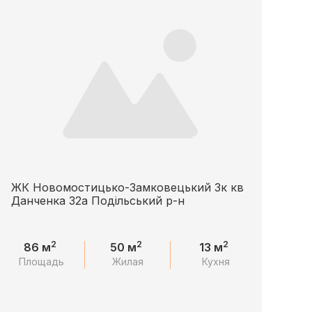
ЖК Новомостицько-Замковецький 3к кв
Данченка 32а Подільський р-н
2
2
2
86 м
50 м
13 м
Площадь
Жилая
Кухня