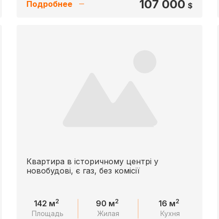
107 000
Подробнее
$
Квартира в історичному центрі у
новобудові, є газ, без комісії
2
2
2
142 м
90 м
16 м
Площадь
Жилая
Кухня