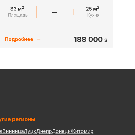
2
2
83 м
25 м
—
Площадь
Кухня
188 000
Подробнее
$
гие регионы
в
Винница
Луцк
Днепр
Донецк
Житомир