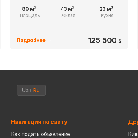
2
2
2
89 м
43 м
23 м
Площадь
Жилая
Кухня
125 500
Подробнее
$
Ua
Ru
Навигация по сайту
Дру
Как подать объявление
Кие