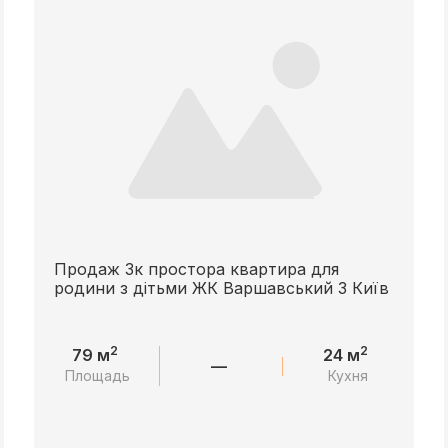
Продаж 3к простора квартира для
родини з дітьми ЖК Варшавський 3 Київ
2
2
79 м
24 м
—
Площадь
Кухня