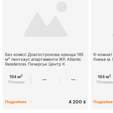
Без комісії Довгострокова оренда 195
6-комнат
м² пентхаус апартаменти ЖК Atlantic
Киева м. 
Residences Печерськ Центр К
2
2
194 м
164 м
—
—
Площадь
Площад
4 200
$
Подробнее
Подробне