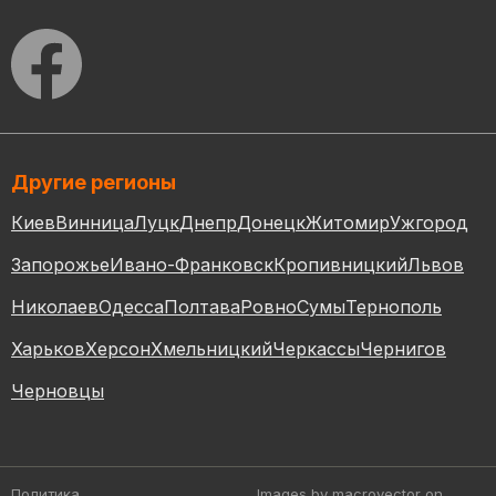
Другие регионы
Киев
Винница
Луцк
Днепр
Донецк
Житомир
Ужгород
Запорожье
Ивано-Франковск
Кропивницкий
Львов
Николаев
Одесса
Полтава
Ровно
Сумы
Тернополь
Харьков
Херсон
Хмельницкий
Черкассы
Чернигов
Черновцы
Политика
Images by macrovector
on