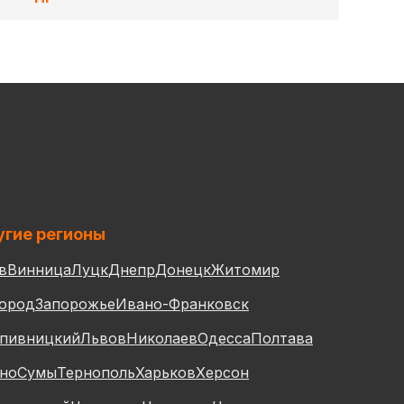
гие регионы
в
Винница
Луцк
Днепр
Донецк
Житомир
ород
Запорожье
Ивано-Франковск
пивницкий
Львов
Николаев
Одесса
Полтава
но
Сумы
Тернополь
Харьков
Херсон