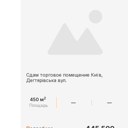
Сдам торговое помещение Київ,
Дегтярівська вул.
2
450 м
—
—
Площадь