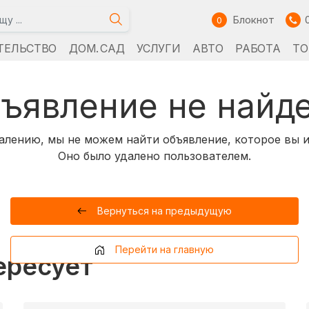
Блокнот
0
ТЕЛЬСТВО
ДОМ. САД
УСЛУГИ
АВТО
РАБОТА
ТО
ъявление не найд
алению, мы не можем найти объявление, которое вы и
Оно было удалено пользователем.
Вернуться на предыдущую
Перейти на главную
ересует