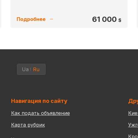
61 000
Подробнее
$
Ua
Ru
Навигация по сайту
Дру
Как подать объявление
Кие
Карта рубрик
Ужг
Кро