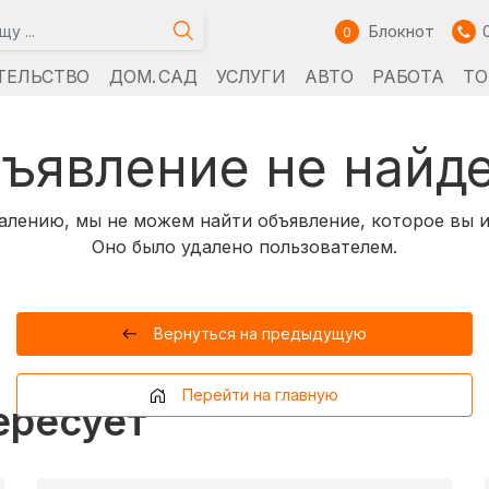
Блокнот
0
ТЕЛЬСТВО
ДОМ. САД
УСЛУГИ
АВТО
РАБОТА
ТО
ъявление не найд
алению, мы не можем найти объявление, которое вы и
Оно было удалено пользователем.
Вернуться на предыдущую
Перейти на главную
ересует