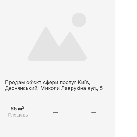
Продам об’єкт сфери послуг Київ,
Деснянський, Миколи Лаврухіна вул., 5
2
65 м
—
—
Площадь