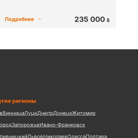
235 000
Подробнее
$
гие регионы
в
Винница
Луцк
Днепр
Донецк
Житомир
ород
Запорожье
Ивано-Франковск
пивницкий
Львов
Николаев
Одесса
Полтава