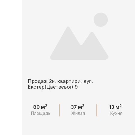
Продаж 2к. квартири, вул.
Екстер(Цвєтаєвої) 9
2
2
2
80 м
37 м
13 м
Площадь
Жилая
Кухня