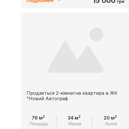
15 000
Подробнее
грн
Продається 2-кімнатна квартира в ЖК
"Новий Автограф
2
2
2
76 м
34 м
20 м
Площадь
Жилая
Кухня