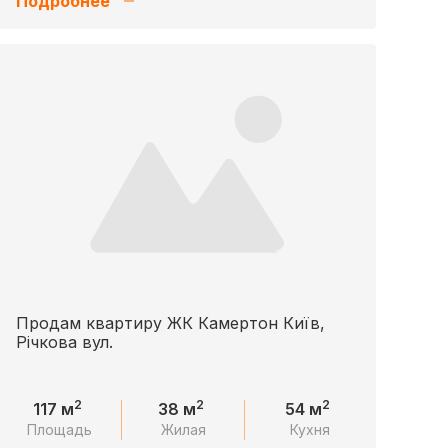
Подробнее
Продам квартиру ЖК Камертон Київ,
Річкова вул.
2
2
2
117 м
38 м
54 м
Площадь
Жилая
Кухня