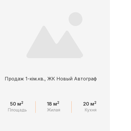
Продаж 1-кім.кв., ЖК Новый Автограф
2
2
2
50 м
18 м
20 м
Площадь
Жилая
Кухня