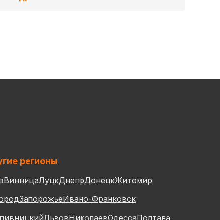
гие регионы
в
Винница
Луцк
Днепр
Донецк
Житомир
ород
Запорожье
Ивано-Франковск
пивницкий
Львов
Николаев
Одесса
Полтава