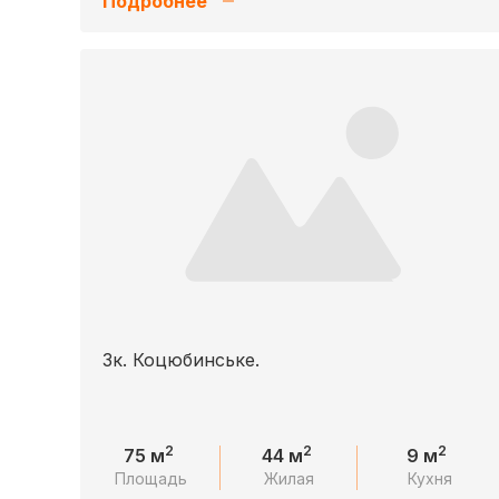
Подробнее
3к. Коцюбинське.
2
2
2
75 м
44 м
9 м
Площадь
Жилая
Кухня