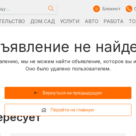
Блокнот
0
ТЕЛЬСТВО
ДОМ. САД
УСЛУГИ
АВТО
РАБОТА
ТО
ъявление не найд
алению, мы не можем найти объявление, которое вы и
Оно было удалено пользователем.
Вернуться на предыдущую
Перейти на главную
ересует