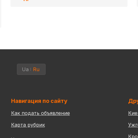
Ua
Ru
Навигация по сайту
Дру
Как подать объявление
Кие
Карта рубрик
Ужг
Кро