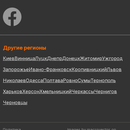
Другие регионы
Киев
Винница
Луцк
Днепр
Донецк
Житомир
Ужгород
Запорожье
Ивано-Франковск
Кропивницкий
Львов
Николаев
Одесса
Полтава
Ровно
Сумы
Тернополь
Харьков
Херсон
Хмельницкий
Черкассы
Чернигов
Черновцы
Политика
Images by macrovector
on