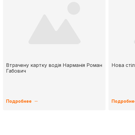
Втрачену картку водія Нарманія Роман
Нова стіл
Габович
Подробнее
Подробне