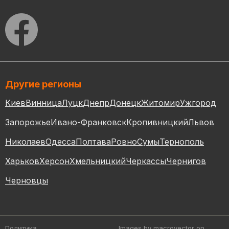
Другие регионы
Киев
Винница
Луцк
Днепр
Донецк
Житомир
Ужгород
Запорожье
Ивано-Франковск
Кропивницкий
Львов
Николаев
Одесса
Полтава
Ровно
Сумы
Тернополь
Харьков
Херсон
Хмельницкий
Черкассы
Чернигов
Черновцы
Политика
Images by macrovector
on