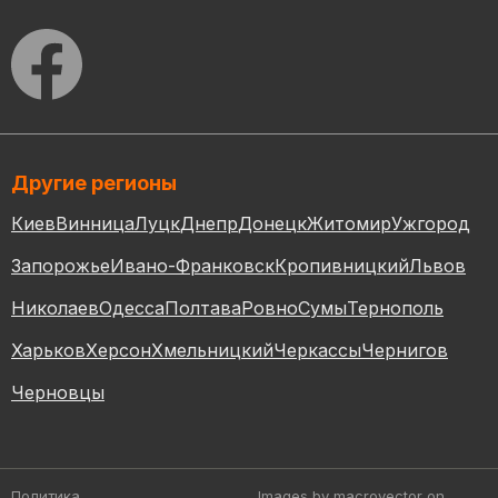
Другие регионы
Киев
Винница
Луцк
Днепр
Донецк
Житомир
Ужгород
Запорожье
Ивано-Франковск
Кропивницкий
Львов
Николаев
Одесса
Полтава
Ровно
Сумы
Тернополь
Харьков
Херсон
Хмельницкий
Черкассы
Чернигов
Черновцы
Политика
Images by macrovector
on