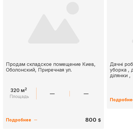
Продам складское помещение Киев,
Дачні роб
Оболонский, Приречная ул.
уборка , 
ділянки ,
2
320 м
—
—
Площадь
Подробне
800
$
Подробнее