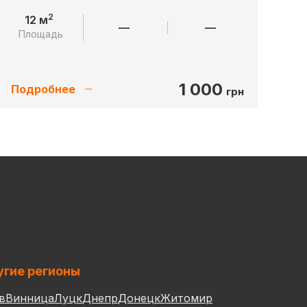
2
12 м
—
—
Площадь
1 000
Подробнее
грн
гие регионы
в
Винница
Луцк
Днепр
Донецк
Житомир