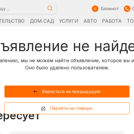
Блокнот
0
ТЕЛЬСТВО
ДОМ. САД
УСЛУГИ
АВТО
РАБОТА
ТО
ъявление не найд
алению, мы не можем найти объявление, которое вы и
Оно было удалено пользователем.
Вернуться на предыдущую
Перейти на главную
ересует