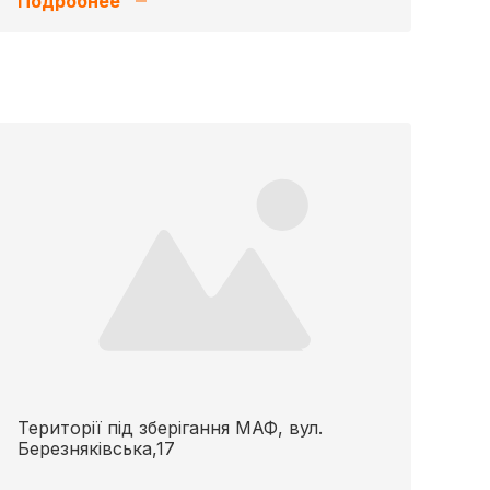
Подробнее
Території під зберігання МАФ, вул.
Березняківська,17