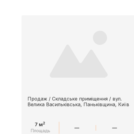
Продаж / Складське приміщення / вул.
Велика Васильківська, Паньківщина, Київ
2
7 м
—
—
Площадь