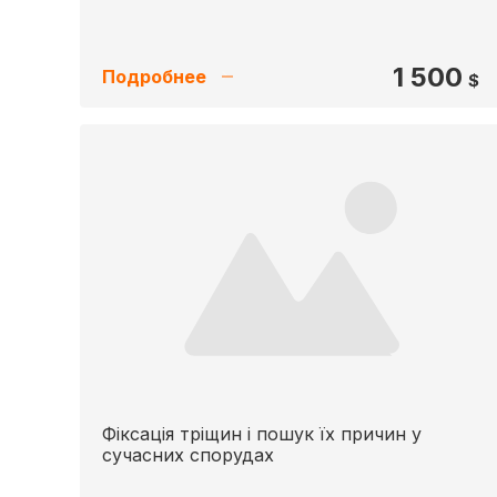
1 500
Подробнее
$
Фіксація тріщин і пошук їх причин у
сучасних спорудах