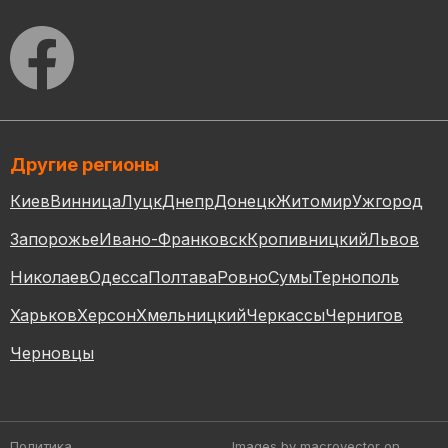
Другие регионы
Киев
Винница
Луцк
Днепр
Донецк
Житомир
Ужгород
Запорожье
Ивано-Франковск
Кропивницкий
Львов
Николаев
Одесса
Полтава
Ровно
Сумы
Тернополь
Харьков
Херсон
Хмельницкий
Черкассы
Чернигов
Черновцы
Политика
Images by macrovector
on