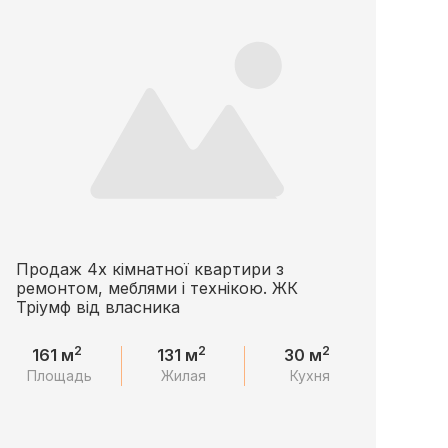
​​Продаж 4х кімнатної квартири з
ремонтом, меблями і технікою. ЖК
Тріумф від власника
2
2
2
161 м
131 м
30 м
Площадь
Жилая
Кухня