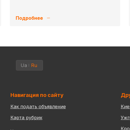
Подробнее
Ua
Ru
Навигация по сайту
Дру
Как подать объявление
Кие
Карта рубрик
Ужг
Кро