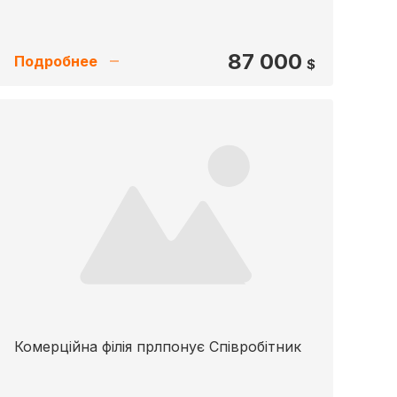
87 000
Подробнее
$
Комерційна філія прлпонує Співробітник