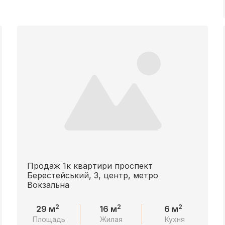
Продаж 1к квартири проспект
Берестейський, 3, центр, метро
Вокзальна
2
2
2
29 м
16 м
6 м
Площадь
Жилая
Кухня