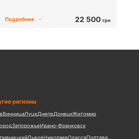
22 500
Подробнее
грн
гие регионы
в
Винница
Луцк
Днепр
Донецк
Житомир
ород
Запорожье
Ивано-Франковск
пивницкий
Львов
Николаев
Одесса
Полтава