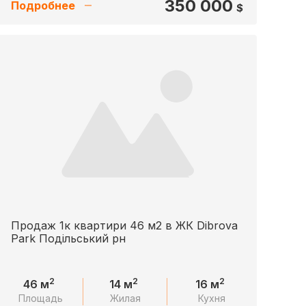
350 000
Подробнее
$
Продаж 1к квартири 46 м2 в ЖК Dibrova
Park Подільський рн
2
2
2
46 м
14 м
16 м
Площадь
Жилая
Кухня